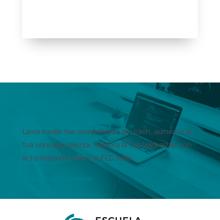
Lavora sulle tue competenze di coach, aumenta la
tua consapevolezza, migliora la tua leadership con
la formazione online di EEC Italia.
Tutti i nostri webinar