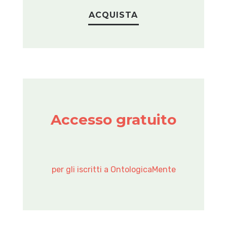
ACQUISTA

Accesso gratuito
Accedi al tuo account personale per
iscriverti.
ACCEDI
per gli iscritti a OntologicaMente